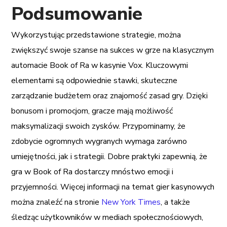
Podsumowanie
Wykorzystując przedstawione strategie, można
zwiększyć swoje szanse na sukces w grze na klasycznym
automacie Book of Ra w kasynie Vox. Kluczowymi
elementami są odpowiednie stawki, skuteczne
zarządzanie budżetem oraz znajomość zasad gry. Dzięki
bonusom i promocjom, gracze mają możliwość
maksymalizacji swoich zysków. Przypominamy, że
zdobycie ogromnych wygranych wymaga zarówno
umiejętności, jak i strategii. Dobre praktyki zapewnią, że
gra w Book of Ra dostarczy mnóstwo emocji i
przyjemności. Więcej informacji na temat gier kasynowych
można znaleźć na stronie
New York Times
, a także
śledząc użytkowników w mediach społecznościowych,