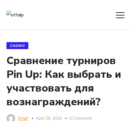
CASINO
Сравнение турниров
Pin Up: Как выбрать и
участвовать для
вознаграждений?
Dnqjf
April 28, 2026
0 Comments