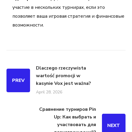
участие в нескольких турнирах, если это
позволяет ваша игровая стратегия и финансовые
возможности.
Dlaczego rzeczywista
wartość promocji w
PREV
kasynie Vox jest ważna?
April 28, 2026
Сравнение турниров Pin
Up: Как выбрать и
участвовать для
NEXT