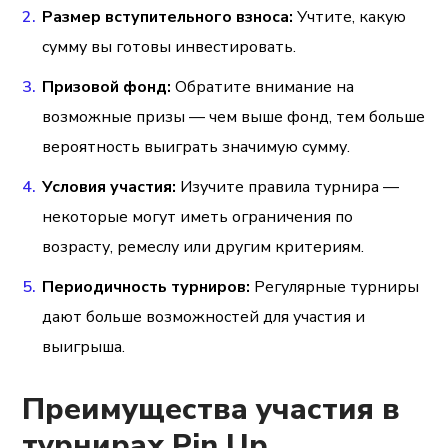
Размер вступительного взноса:
Учтите, какую
сумму вы готовы инвестировать.
Призовой фонд:
Обратите внимание на
возможные призы — чем выше фонд, тем больше
вероятность выиграть значимую сумму.
Условия участия:
Изучите правила турнира —
некоторые могут иметь ограничения по
возрасту, ремеслу или другим критериям.
Периодичность турниров:
Регулярные турниры
дают больше возможностей для участия и
выигрыша.
Преимущества участия в
турнирах Pin Up