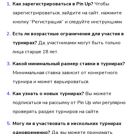
Как зарегистрироваться в Pin Up?
Чтобы
зарегистрироваться, зайдите на сайт, нажмите
кнопку “Регистрация” и следуйте инструкциям.
Есть ли возрастные ограничения для участия в
турнирах?
Да, участниками могут быть только
лица старше 18 лет.
Какой минимальный размер ставки в турнирах?
Минимальная ставка зависит от конкретного
турнира и может варьироваться.
Как узнать о новых турнирах?
Вы можете
подписаться на рассылку от Pin Up или регулярно
проверять раздел турниров на сайте.
Могу ли я участвовать в нескольких турнирах
одновременно?
Да, вы можете принимать