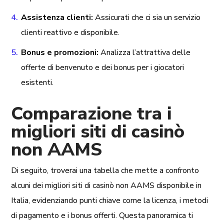
Assistenza clienti:
Assicurati che ci sia un servizio
clienti reattivo e disponibile.
Bonus e promozioni:
Analizza l’attrattiva delle
offerte di benvenuto e dei bonus per i giocatori
esistenti.
Comparazione tra i
migliori siti di casinò
non AAMS
Di seguito, troverai una tabella che mette a confronto
alcuni dei migliori siti di casinò non AAMS disponibile in
Italia, evidenziando punti chiave come la licenza, i metodi
di pagamento e i bonus offerti. Questa panoramica ti