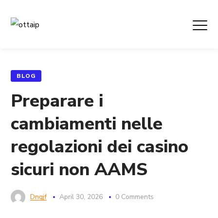
BLOG
Preparare i
cambiamenti nelle
regolazioni dei casino
sicuri non AAMS
Dnqjf
April 30, 2026
0 Comments