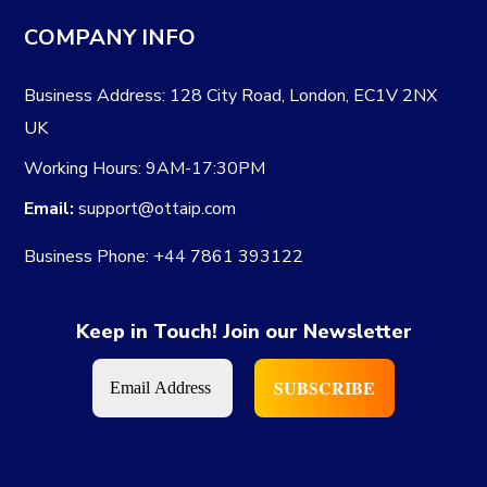
COMPANY INFO
Business Address:
128 City Road, London, EC1V 2NX
UK
Working Hours:
9AM-17:30PM
Email:
support@ottaip.com
Business Phone:
+44 7861 393122
Keep in Touch! Join our Newsletter