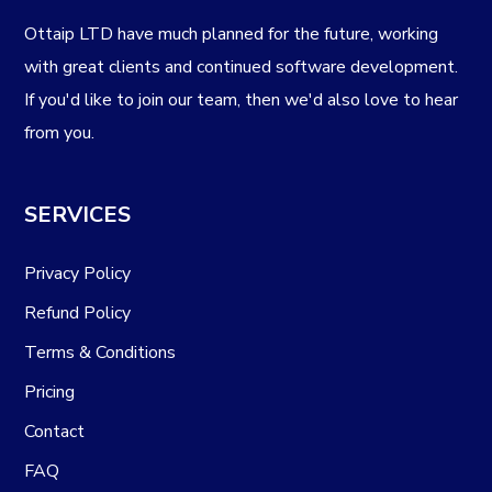
Ottaip LTD have much planned for the future, working
with great clients and continued software development.
If you'd like to join our team, then we'd also love to hear
from you.
SERVICES
Privacy Policy
Refund Policy
Terms & Conditions
Pricing
Contact
FAQ