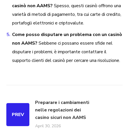
casinò non AAMS?
Spesso, questi casinò offrono una
varietà di metodi di pagamento, tra cui carte di credito,
portafogli elettronici e criptovalute.
Come posso disputare un problema con un casinò
non AAMS?
Sebbene ci possano essere sfide nel
disputare i problemi, è importante contattare il
supporto clienti del casinò per cercare una risoluzione.
Preparare i cambiamenti
nelle regolazioni dei
PREV
casino sicuri non AAMS
April 30, 2026