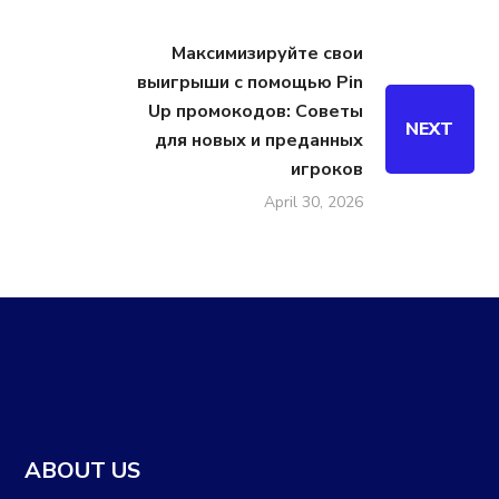
Максимизируйте свои
выигрыши с помощью Pin
Up промокодов: Советы
NEXT
для новых и преданных
игроков
April 30, 2026
ABOUT US