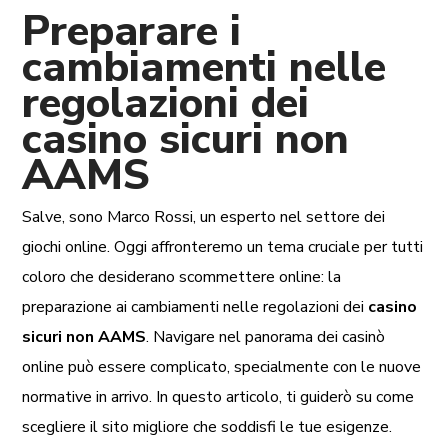
Preparare i
cambiamenti nelle
regolazioni dei
casino sicuri non
AAMS
Salve, sono Marco Rossi, un esperto nel settore dei
giochi online. Oggi affronteremo un tema cruciale per tutti
coloro che desiderano scommettere online: la
preparazione ai cambiamenti nelle regolazioni dei
casino
sicuri non AAMS
. Navigare nel panorama dei casinò
online può essere complicato, specialmente con le nuove
normative in arrivo. In questo articolo, ti guiderò su come
scegliere il sito migliore che soddisfi le tue esigenze.