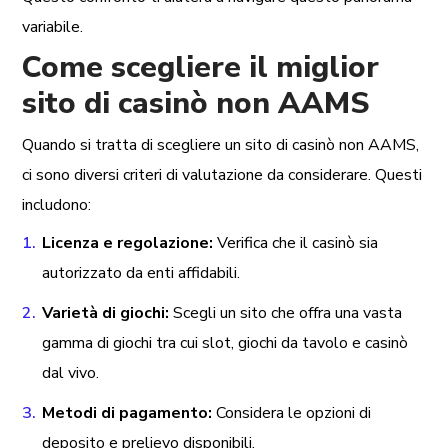
variabile.
Come scegliere il miglior
sito di casinò non AAMS
Quando si tratta di scegliere un sito di casinò non AAMS,
ci sono diversi criteri di valutazione da considerare. Questi
includono:
Licenza e regolazione:
Verifica che il casinò sia
autorizzato da enti affidabili.
Varietà di giochi:
Scegli un sito che offra una vasta
gamma di giochi tra cui slot, giochi da tavolo e casinò
dal vivo.
Metodi di pagamento:
Considera le opzioni di
deposito e prelievo disponibili.