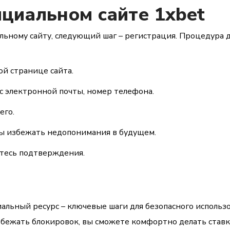
циальном сайте 1xbet
льному сайту, следующий шаг – регистрация. Процедура д
ой странице сайта.
ес электронной почты, номер телефона.
его.
бы избежать недопонимания в будущем.
тесь подтверждения.
альный ресурс – ключевые шаги для безопасного использо
збежать блокировок, вы сможете комфортно делать ставк