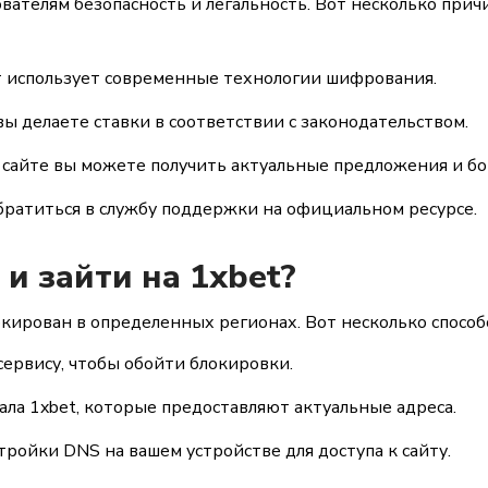
ателям безопасность и легальность. Вот несколько причи
использует современные технологии шифрования.
ы делаете ставки в соответствии с законодательством.
сайте вы можете получить актуальные предложения и бо
братиться в службу поддержки на официальном ресурсе.
и зайти на 1xbet?
окирован в определенных регионах. Вот несколько способ
ервису, чтобы обойти блокировки.
ла 1xbet, которые предоставляют актуальные адреса.
ройки DNS на вашем устройстве для доступа к сайту.