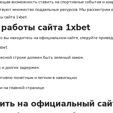
яющая возможность ставить на спортивные события и аза
ствуют множество поддельных ресурсов. Мы рассмотрим о
ы сайта 1xbet.
работы сайта 1xbet
что вы находитесь на официальном сайте, следуйте приве
bet.
есной строке должен быть зеленый замок.
к и долгих задержек.
тивно понятным и легким в навигации.
 на главной странице.
ить на официальный сай