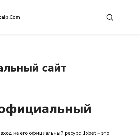
aip.com
альный сайт
а официальный
вход на его официальный ресурс. 1xbet – это