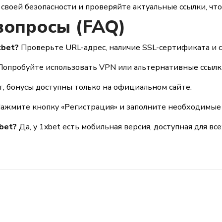
 своей безопасности и проверяйте актуальные ссылки, ч
вопросы (FAQ)
xbet?
Проверьте URL-адрес, наличие SSL-сертификата и с
опробуйте использовать VPN или альтернативные ссылки
, бонусы доступны только на официальном сайте.
ажмите кнопку «Регистрация» и заполните необходимые 
bet?
Да, у 1xbet есть мобильная версия, доступная для все