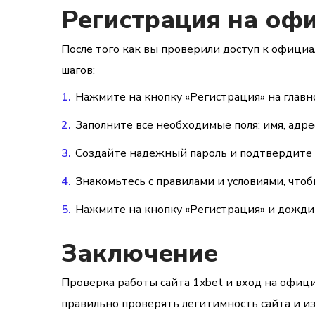
Регистрация на офи
После того как вы проверили доступ к официа
шагов:
Нажмите на кнопку «Регистрация» на главн
Заполните все необходимые поля: имя, адр
Создайте надежный пароль и подтвердите 
Знакомьтесь с правилами и условиями, что
Нажмите на кнопку «Регистрация» и дожди
Заключение
Проверка работы сайта 1xbet и вход на офици
правильно проверять легитимность сайта и и