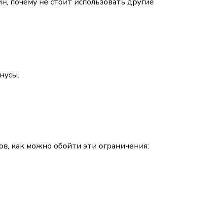
н, почему не стоит использовать другие
нусы.
ов, как можно обойти эти ограничения: