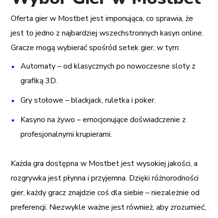
Oferta gier w Mostbet jest imponująca, co sprawia, że
jest to jedno z najbardziej wszechstronnych kasyn online.
Gracze mogą wybierać spośród setek gier, w tym:
Automaty – od klasycznych po nowoczesne sloty z
grafiką 3D.
Gry stołowe – blackjack, ruletka i poker.
Kasyno na żywo – emocjonujące doświadczenie z
profesjonalnymi krupierami.
Każda gra dostępna w Mostbet jest wysokiej jakości, a
rozgrywka jest płynna i przyjemna. Dzięki różnorodności
gier, każdy gracz znajdzie coś dla siebie – niezależnie od
preferencji. Niezwykle ważne jest również, aby zrozumieć,