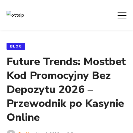
BLOG
Future Trends: Mostbet
Kod Promocyjny Bez
Depozytu 2026 –
Przewodnik po Kasynie
Online