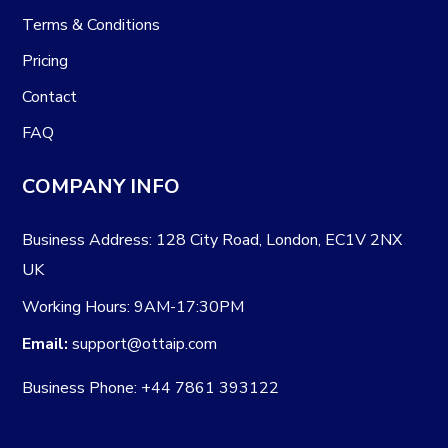
Terms & Conditions
Pricing
Contact
FAQ
COMPANY INFO
Business Address:
128 City Road, London, EC1V 2NX
UK
Working Hours:
9AM-17:30PM
Email:
support@ottaip.com
Business Phone:
+44 7861 393122