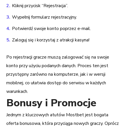
Kliknij przycisk “Rejestracja”.
Wypełnij formularz rejestracyjny.
Potwierdź swoje konto poprzez e-mail.
Zaloguj się i korzystaj z atrakcji kasyna!
Po rejestracji gracze muszą zalogować się na swoje
konto przy użyciu podanych danych. Proces ten jest
przystępny zarówno na komputerze, jak i w wersji
mobilnej, co ułatwia dostęp do serwisu w każdych
warunkach.
Bonusy i Promocje
Jednym z kluczowych atutów Mostbet jest bogata
oferta bonusowa, która przyciąga nowych graczy. Oprócz