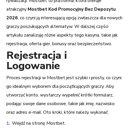
rywalizacji. Mostbet to platforma, która oferuje
atrakcyjny
Mostbet Kod Promocyjny Bez Depozytu
2026
, co czyni ją interesującą opcją zwłaszcza dla nowych
graczy poszukujących alternatyw. W dalszej części
artykułu zanalizuję różne aspekty tego kasyna, takie jak
rejestracja, oferta gier, bonusy oraz bezpieczeństwo.
Rejestracja i
Logowanie
Proces rejestracji w Mostbet jest szybki i prosty, co czyni
go idealnym wyborem dla początkujących graczy. Aby
utworzyć konto, wystarczy wypełnić krótki formularz,
podając swoje dane osobowe, takie jak imię, nazwisko
oraz adres e-mail. Oto kroki, które należy wykonać:
Wejdź na stronę Mostbet.