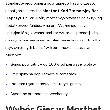
standardowego bonusu powitalnego, kasyno często
udostępnia specjalne
Mostbet Kod Promocyjny Bez
Depozytu 2026
, który można wykorzystać do aktywacji
dodatkowych funduszy na grę. Ważne jest, aby
zaznajomić się z warunkami korzystania z promocji, aby
maksymalnie wykorzystać oferowane bonusy. Oto kilka
najważniejszych bonusów, które można znaleźć w
Mostbet:
Bonus powitalny – do 100% od pierwszej wpłaty.
Free spiny na popularnych automatach.
Program lojalnościowy dla stałych graczy.
Specjalne promocje na weekendy.
Wybór Gier w Mostbet