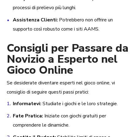
processi di prelievo più lunghi.
Assistenza Clienti:
Potrebbero non offrire un
supporto così robusto come i siti AAMS.
Consigli per Passare da
Novizio a Esperto nel
Gioco Online
Se desiderate diventare esperti nel gioco online, vi
consiglio di seguire questi passi pratici:
Informatevi:
Studiate i giochi e le loro strategie.
Fate Pratica:
Iniziate con giochi gratuiti per
comprendere le dinamiche.