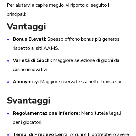
Per aiutarvi a capire meglio, vi riporto di seguito i
principali:
Vantaggi
Bonus Elevati:
Spesso offrono bonus più generosi
rispetto ai siti AAMS.
Varietà di Giochi:
Maggiore selezione di giochi da
casinò innovativi.
Anonymity:
Maggiore riservatezza nelle transazioni.
Svantaggi
Regolamentazione Inferiore:
Meno tutele legali
per i giocatori.
Tempi di Prelievo Lenti:
Alcuni siti potrebbero avere