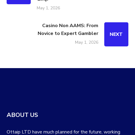
May 1, 2026
Casino Non AAMS: From
Novice to Expert Gambler
NEXT
May 1, 2026
ABOUT US
Ottaip LTD have much planned for the future, working