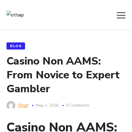
BLOG
Casino Non AAMS:
From Novice to Expert
Gambler
Dnqjf
May 1, 2026
0 Comments
Casino Non AAMS: