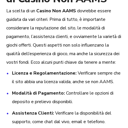
La scelta di un
Casino Non AAMS
dovrebbe essere
guidata da vari criteri. Prima di tutto, è importante
considerare la reputazione del sito, le modalità di
pagamento, l’assistenza clienti, e ovviamente la varietà di
giochi offerti. Questi aspetti non solo influenzano la
qualità dell’esperienza di gioco, ma anche la sicurezza dei
vostri fondi. Ecco alcuni punti chiave da tenere a mente:
Licenza e Regolamentazione:
Verificare sempre che
il sito abbia una licenza valida, anche se non AAMS.
Modalità di Pagamento:
Controllare le opzioni di
deposito e prelievo disponibili.
Assistenza Clienti:
Verificare la disponibilità del
supporto, come chat dal vivo, email e telefono.