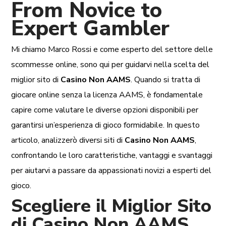
From Novice to
Expert Gambler
Mi chiamo Marco Rossi e come esperto del settore delle
scommesse online, sono qui per guidarvi nella scelta del
miglior sito di
Casino Non AAMS
. Quando si tratta di
giocare online senza la licenza AAMS, è fondamentale
capire come valutare le diverse opzioni disponibili per
garantirsi un’esperienza di gioco formidabile. In questo
articolo, analizzerò diversi siti di
Casino Non AAMS
,
confrontando le loro caratteristiche, vantaggi e svantaggi
per aiutarvi a passare da appassionati novizi a esperti del
gioco.
Scegliere il Miglior Sito
di Casino Non AAMS