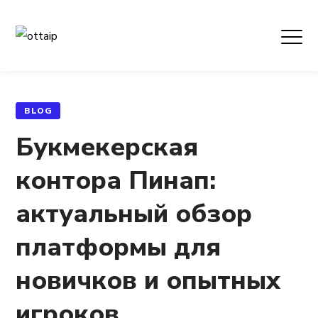
BLOG
Букмекерская
контора Пинап:
актуальный обзор
платформы для
новичков и опытных
игроков