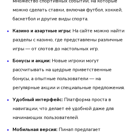
множество спортивных событий, на которые
можно сделать ставки, включая футбол, хоккей,
баскетбол и другие виды спорта.
Казино и азартные игры:
На сайте можно найти
разделы с казино, где представлены различные
игры — от слотов до настольных игр.
Бонусы и акции:
Новые игроки могут
рассчитывать на щедрые приветственные
бонусы, а опытные пользователи — на
регулярные акции и специальные предложения.
Удобный интерфейс:
Платформа проста в
навигации, что делает её удобной даже для
начинающих пользователей.
Мобильная версия:
Пинап предлагает