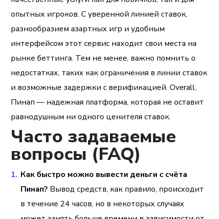
опытных игроков. С уверенной линией ставок,
разнообразием азартных игр и удобным
интерфейсом этот сервис находит свои места на
рынке беттинга. Тем не менее, важно помнить о
недостатках, таких как ограничения в линии ставок
и возможные задержки с верификацией. Overall,
Пинап — надежная платформа, которая не оставит
равнодушным ни одного ценителя ставок.
Часто задаваемые
вопросы (FAQ)
Как быстро можно вывести деньги с счёта
Пинап?
Вывод средств, как правило, происходит
в течение 24 часов, но в некоторых случаях
может занять больше времени в зависимости от