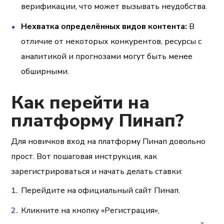
верификации, что может вызывать неудобства.
Нехватка определённых видов контента:
В
отличие от некоторых конкурентов, ресурсы с
аналитикой и прогнозами могут быть менее
обширными.
Как перейти на
платформу Пинап?
Для новичков вход на платформу Пинап довольно
прост. Вот пошаговая инструкция, как
зарегистрироваться и начать делать ставки:
Перейдите на официальный сайт Пинап.
Кликните на кнопку «Регистрация»,