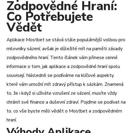
Zodpovědné Hraní:
Co Potřebujete
Vědět
Aplikace Mostbet se stává stále populárnější volbou pro
milovníky sázení, avšak je důležité mít na paměti zásady
zodpovědného hraní. Tento článek vám přinese cenné
informace o tom, jak aplikace a zodpovědné hraní spolu
souvisejí. Následně se podíváme na klíčové aspekty,
které vám umožní mít zdravý přístup k sázkám. Znamená
to, že i když si užíváte vzrušení ze sázení, musíte vždy
chránit své finance a duševní zdraví. Pojďme se podívat na
to, co vše byste měli vědět o Mostbet a zodpovědném
hraní.
Výhody Aplikace