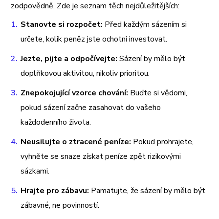
zodpovědně. Zde je seznam těch nejdůležitějších:
Stanovte si rozpočet:
Před každým sázením si
určete, kolik peněz jste ochotni investovat.
Jezte, pijte a odpočívejte:
Sázení by mělo být
doplňkovou aktivitou, nikoliv prioritou.
Znepokojující vzorce chování:
Buďte si vědomi,
pokud sázení začne zasahovat do vašeho
každodenního života.
Neusilujte o ztracené peníze:
Pokud prohrajete,
vyhněte se snaze získat peníze zpět rizikovými
sázkami.
Hrajte pro zábavu:
Pamatujte, že sázení by mělo být
zábavné, ne povinností.