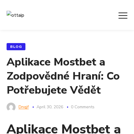
BLOG
Aplikace Mostbet a
Zodpovědné Hraní: Co
Potřebujete Vědět
Dnqjf
April 30, 2026
0 Comments
Aplikace Mostbet a