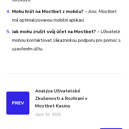
férovosti.
Mohu hrát na Mostbet z mobilu?
– Ano, Mostbet
má optimalizovanou mobilní aplikaci.
Jak mohu zrušit svůj účet na Mostbet?
– Uživatelé
mohou kontaktovat zákaznickou podporu pro pomoc s
uzavřením účtu.
Analýza Uživatelské
Zkušenosti a Rozhraní v
PREV
Mostbet Kasinu
April 30, 2026