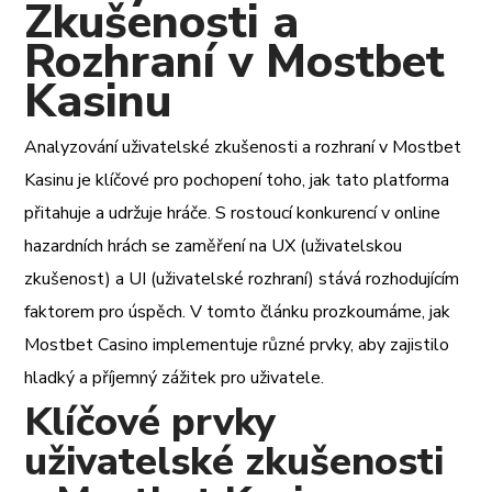
Zkušenosti a
Rozhraní v Mostbet
Kasinu
Analyzování uživatelské zkušenosti a rozhraní v Mostbet
Kasinu je klíčové pro pochopení toho, jak tato platforma
přitahuje a udržuje hráče. S rostoucí konkurencí v online
hazardních hrách se zaměření na UX (uživatelskou
zkušenost) a UI (uživatelské rozhraní) stává rozhodujícím
faktorem pro úspěch. V tomto článku prozkoumáme, jak
Mostbet Casino implementuje různé prvky, aby zajistilo
hladký a příjemný zážitek pro uživatele.
Klíčové prvky
uživatelské zkušenosti