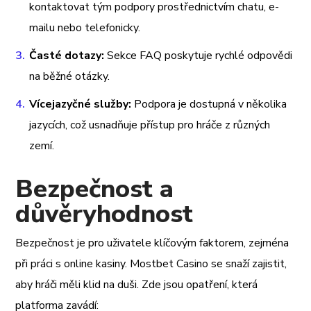
kontaktovat tým podpory prostřednictvím chatu, e-
mailu nebo telefonicky.
Časté dotazy:
Sekce FAQ poskytuje rychlé odpovědi
na běžné otázky.
Vícejazyčné služby:
Podpora je dostupná v několika
jazycích, což usnadňuje přístup pro hráče z různých
zemí.
Bezpečnost a
důvěryhodnost
Bezpečnost je pro uživatele klíčovým faktorem, zejména
při práci s online kasiny. Mostbet Casino se snaží zajistit,
aby hráči měli klid na duši. Zde jsou opatření, která
platforma zavádí: